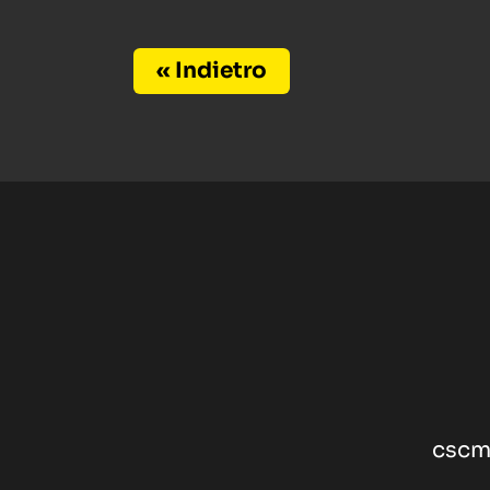
« Indietro
cscm