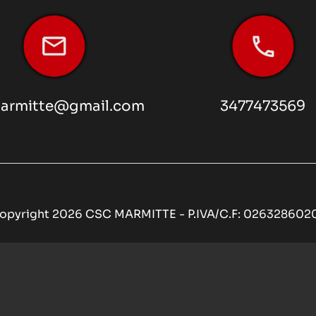
armitte@gmail.com
3477473569
opyright 2026 CSC MARMITTE - P.IVA/C.F: 026328602
Privacy e cookie policy
iva sulla raccolta
Le tue preferenze relative alla priva
Internet partner Global Informatica