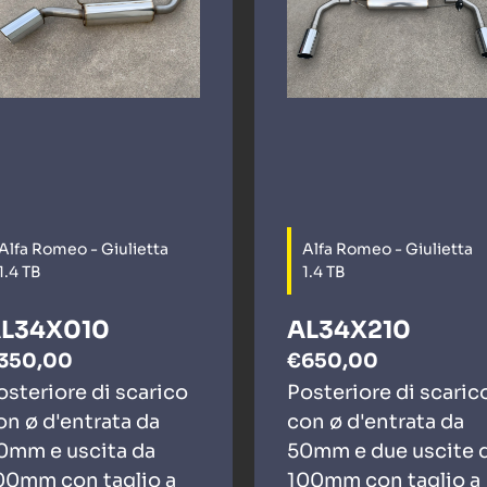
Alfa Romeo - Giulietta
Alfa Romeo - Giulietta
1.4 TB
1.4 TB
L34X010
AL34X210
350,00
€650,00
osteriore di scarico
Posteriore di scaric
on ø d'entrata da
con ø d'entrata da
0mm e uscita da
50mm e due uscite 
00mm con taglio a
100mm con taglio a