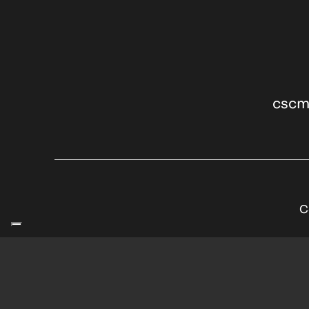
cscm
C
Informat