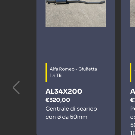
Alfa Romeo - Giulietta
1.4 TB
AL34X200
A
€320,00
€
Centrale di scarico
P
con ø da 50mm
c
5
1