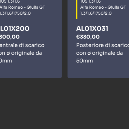
105 1.3/1.6
105 1.3/1.6
Alfa Romeo - Giulia GT
Alfa Romeo - Giulia GT
1.3/1.6/1750/2.0
1.3/1.6/1750/2.0
L01X200
AL01X031
300,00
€330,00
entrale di scarico
Posteriore di scaric
on ø originale da
con ø originale da
0mm
50mm