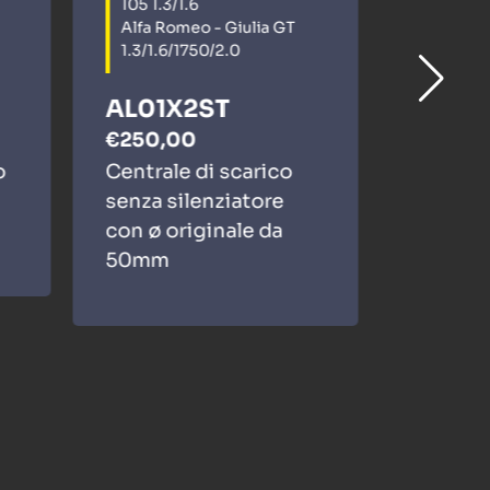
105 1.3/1.6
105 1.3/
Alfa Romeo - Giulia GT
Alfa Ro
1.3/1.6/1750/2.0
1.3/1.6/
AL01X2ST
AL01
€250,00
€290,
o
Centrale di scarico
Posteri
senza silenziatore
senza s
con ø originale da
con ø m
50mm
60mm