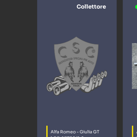
lettore
Collettore
ulia GT
Alfa Romeo - Giulia GT