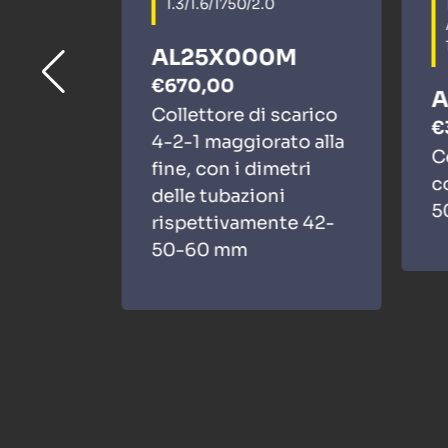
1.3/1.6/1750/2.0
AL25X000M
€670,00
A
scarico
Collettore di scarico
€
metri
4-2-1 maggiorato alla
C
i
fine, con i dimetri
c
te 40-
delle tubazioni
5
rispettivamente 42-
50-60 mm