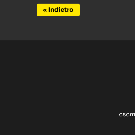
« Indietro
cscm